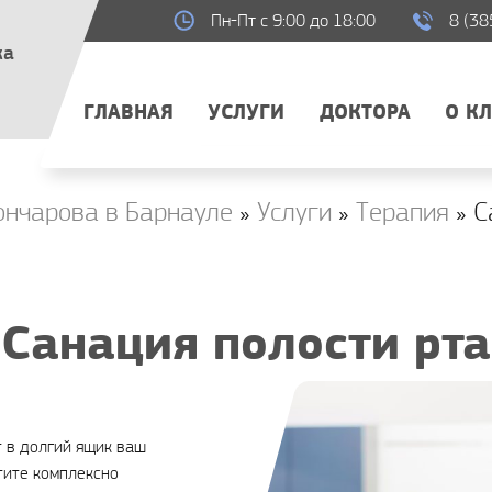
Пн-Пт с 9:00 до 18:00
8 (38
ка
ГЛАВНАЯ
УСЛУГИ
ДОКТОРА
О К
ончарова в Барнауле
»
Услуги
»
Терапия
» С
Санация полости рта
 в долгий ящик ваш
отите комплексно