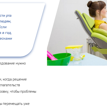
сти рта
людям,
Если
 в год,
деснами
ледование нужно
и, когда решение
тлагательств
ровку, чтобы проблемы
бы перемещать уже