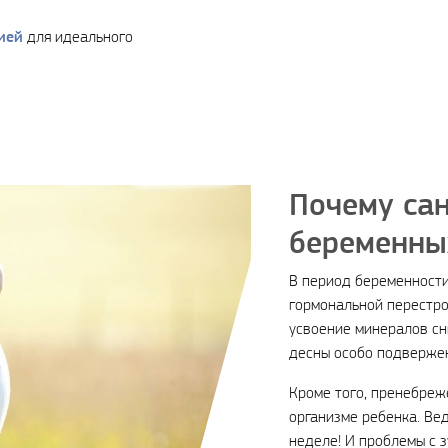
ией
для идеального
Почему са
беременны
В период беременност
гормональной перестро
усвоение минералов сни
десны особо подверже
Кроме того, пренебреж
организме ребенка. Вед
неделе! И проблемы с з