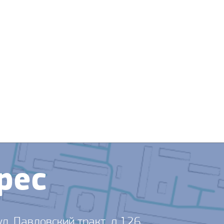
рес
ул, Павловский тракт, д.126