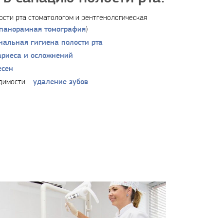
ости рта стоматологом и рентгенологическая
панорамная томография
)
нальная гигиена полости рта
ариеса и осложнений
есен
удаление зубов
димости –