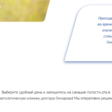
Приходи
во врем
этапе
стом
Го
Выберите удобный день и запишитесь на санацию полости рта в
матологическую клинику доктора Гончарова
! Мы оперативно решим