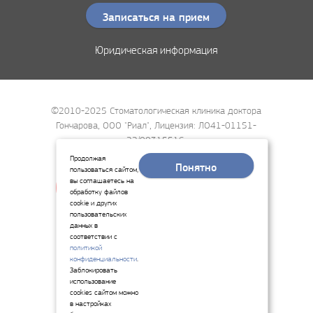
Записаться на прием
Юридическая информация
©2010-2025 Стоматологическая клиника доктора
Гончарова, ООО "Риал", Лицензия: ЛО41-01151-
22/00315516,
Разработка сайта web-sit
Продолжая
Понятно
пользоваться сайтом,
вы соглашаетесь на
обработку файлов
cookie и других
пользовательских
данных в
соответствии с
политикой
конфиденциальности
.
Заблокировать
использование
cookies сайтом можно
в настройках