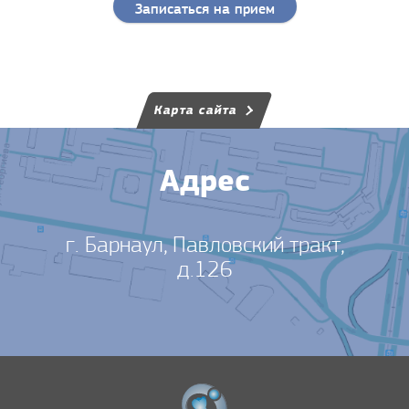
Записаться на прием
Карта сайта
Адрес
г. Барнаул, Павловский тракт,
д.126