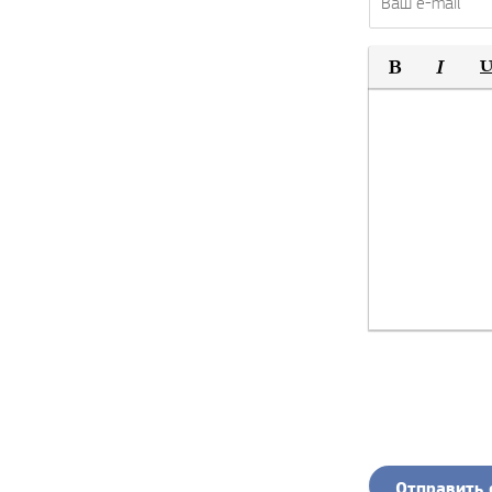
Полужирный
Курсив
По
Отправить 