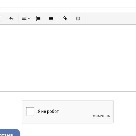
дчеркнутый
Зачеркнутый
Выравнивание
Нумерованный список
Маркированный список
Вставить ссылку
Вставить смайлик
отзыв