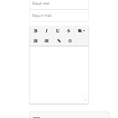
Полужирный
Курсив
Подчеркнутый
Зачеркнутый
Выравнивание
Нумерованный список
Маркированный список
Вставить ссылку
Вставить смайлик
0