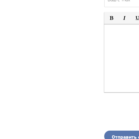
Полужирный
Курсив
По
Отправить 