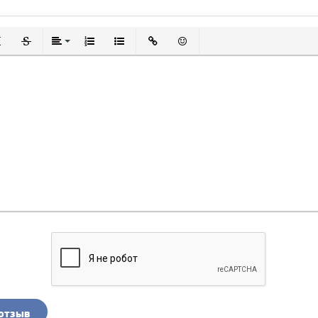
дчеркнутый
Зачеркнутый
Выравнивание
Нумерованный список
Маркированный список
Вставить ссылку
Вставить смайлик
отзыв