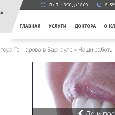
Пн-Пт с 9:00 до 18:00
8 (38
ка
ГЛАВНАЯ
УСЛУГИ
ДОКТОРА
О К
тора Гончарова в Барнауле
»
Наши работы
До и пос