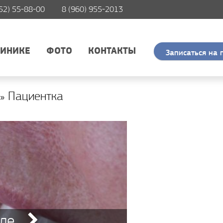
52) 55-88-00
8 (960) 955-2013
ЛИНИКЕ
ФОТО
КОНТАКТЫ
Записаться на 
» Пациентка
ле...