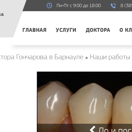
Пн-Пт с 9:00 до 18:00
8 (38
ка
ГЛАВНАЯ
УСЛУГИ
ДОКТОРА
О К
тора Гончарова в Барнауле
»
Наши работы
До и пос