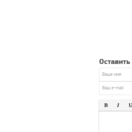
Оставить
Полужирный
Курсив
По