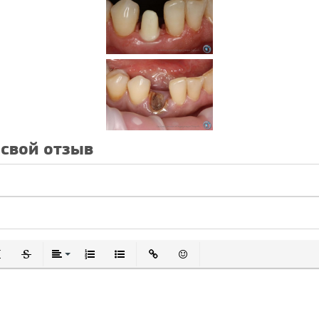
 свой отзыв
дчеркнутый
Зачеркнутый
Выравнивание
Нумерованный список
Маркированный список
Вставить ссылку
Вставить смайлик